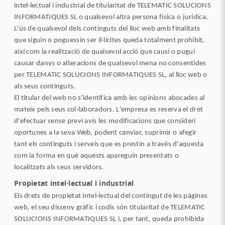
intel·lectual i industrial de titularitat de TELEMATIC SOLUCIONS
INFORMATIQUES SL o qualsevol altra persona física o jurídica.
L'ús de qualsevol dels continguts del lloc web amb finalitats
que siguin o poguessin ser il·lícites queda totalment prohibit,
així com la realització de qualsevol acció que causi o pugui
causar danys o alteracions de qualsevol mena no consentides
per TELEMATIC SOLUCIONS INFORMATIQUES SL, al lloc web o
als seus continguts.
El titular del web no s'identifica amb les opinions abocades al
mateix pels seus col·laboradors. L'empresa es reserva el dret
d'efectuar sense previ avís les modificacions que consideri
oportunes a la seva Web, podent canviar, suprimir o afegir
tant els continguts i serveis que es prestin a través d'aquesta
com la forma en què aquests apareguin presentats o
localitzats als seus servidors.
Propietat intel·lectual i industrial
Els drets de propietat intel·lectual del contingut de les pàgines
web, el seu disseny gràfic i codis són titularitat de TELEMATIC
SOLUCIONS INFORMATIQUES SL i, per tant, queda prohibida