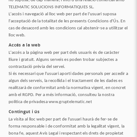
no suposa, de cap manera, l'inici d'una relació comercial amb
TELEMATIC SOLUCIONS INFORMATIQUES SL.
L'accés i navegació al lloc web per part de l'usuari suposa
l'acceptació de la totalitat de les presents Condicions d'Ús. En
cas de desacord amb les condicions cal abstenir-se a utilitzar el
lloc web.
Accés a la web
L'accés a la pàgina web per part dels usuaris és de caràcter
lliure i gratuït. Alguns serveis es poden trobar subjectes a
contractació prèvia del servei.
Si és necessari que l'usuari aporti dades personals per accedir a
algun dels serveis, la recollida i el tractament de les dades es
realitzarà de conformitat amb la normativa vigent, en concret
amb el RGPD. Per a més informació, consulteu la nostra
política de privadesa
www.gruptelematic.net
Contingut i ús
La visita al lloc web per part de l'usuari haurà de fer-se de
forma responsable i de conformitat amb la legalitat vigent, la
bona fe, aquest Avís Legal i respectant els drets de propietat