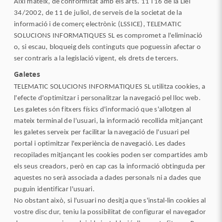
Així mateix, de conformitat amb els arts. 11 i 16 de la Llei
34/2002, de 11 de juliol, de serveis de la societat de la
informació i de comerç electrònic (LSSICE), TELEMATIC
SOLUCIONS INFORMATIQUES SL es compromet a l'eliminació
o, si escau, bloqueig dels continguts que poguessin afectar o
ser contraris a la legislació vigent, els drets de tercers.
Galetes
TELEMATIC SOLUCIONS INFORMATIQUES SL utilitza cookies, a
l'efecte d'optimitzar i personalitzar la navegació pel lloc web.
Les galetes són fitxers físics d'informació que s'allotgen al
mateix terminal de l'usuari, la informació recollida mitjançant
les galetes serveix per facilitar la navegació de l'usuari pel
portal i optimitzar l'experiència de navegació. Les dades
recopilades mitjançant les cookies poden ser compartides amb
els seus creadors, però en cap cas la informació obtinguda per
aquestes no serà associada a dades personals ni a dades que
puguin identificar l'usuari.
No obstant això, si l'usuari no desitja que s'instal·lin cookies al
vostre disc dur, teniu la possibilitat de configurar el navegador