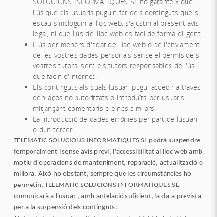
SOLUCIONS INFORMATIQUES SL no garanteix que
l'ús que els usuaris puguin fer dels continguts que si
escau s'incloguin al lloc web, s'ajustin al present avís
legal, ni que l'ús del lloc web es faci de forma diligent.
L'ús per menors d'edat del lloc web o de l'enviament
de les vostres dades personals sense el permís dels
vostres tutors, sent els tutors responsables de l'ús
que facin d'Internet.
Els continguts als quals lusuari pugui accedir a través
denllaços no autoritzats o introduïts per usuaris
mitjançant comentaris o eines similars.
La introducció de dades errònies per part de lusuari
o dun tercer.
TELEMATIC SOLUCIONS INFORMATIQUES SL podrà suspendre
temporalment i sense avís previ, l'accessibilitat al lloc web amb
motiu d'operacions de manteniment, reparació, actualització o
millora. Això no obstant, sempre que les circumstàncies ho
permetin, TELEMATIC SOLUCIONS INFORMATIQUES SL
comunicarà a l'usuari, amb antelació suficient, la data prevista
per a la suspensió dels continguts.