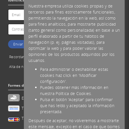
Identificació
Nuestra empresa utiliza cookies propias y de
terceros para fines estrictamente funcionales,
permitiendo la navegación en la web, así como
para fines analíticos, para mostrarte publicidad
(tanto general como personalizada) en base a un
perfil elaborado a partir de tu hábitos de
navegación (p. ej. páginas visitadas), para
optimizar la web y para poder valorar las
opiniones de los productos adquiridos por los
Recordar password
usuarios.
Alta de nou client
Para administrar o deshabilitar estas
cookies haz click en 'Modificar
configuración'.
Formes de pagament acceptades
Puedes obtener más información en
nuestra Política de Cookies.
Efectivo
Pulsa el botón 'Aceptar' para confirmar
que has leído y aceptado la información
Transferencia
presentada.
Tarjeta
Después de aceptar, no volveremos a mostrarte
este mensaje, excepto en el caso de que borres