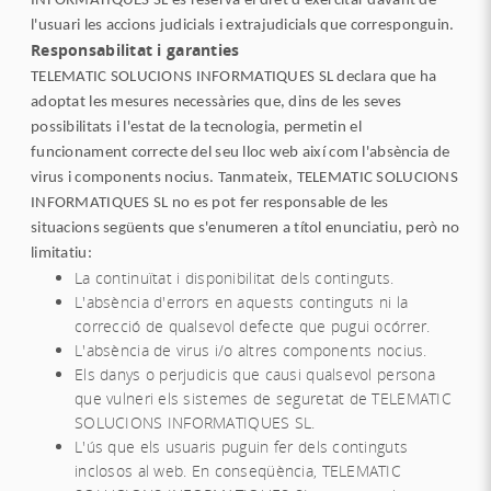
INFORMATIQUES SL es reserva el dret d'exercitar davant de
l'usuari les accions judicials i extrajudicials que corresponguin.
Responsabilitat i garanties
TELEMATIC SOLUCIONS INFORMATIQUES SL declara que ha
adoptat les mesures necessàries que, dins de les seves
possibilitats i l'estat de la tecnologia, permetin el
funcionament correcte del seu lloc web així com l'absència de
virus i components nocius. Tanmateix, TELEMATIC SOLUCIONS
INFORMATIQUES SL no es pot fer responsable de les
situacions següents que s'enumeren a títol enunciatiu, però no
limitatiu:
La continuïtat i disponibilitat dels continguts.
L'absència d'errors en aquests continguts ni la
correcció de qualsevol defecte que pugui ocórrer.
L'absència de virus i/o altres components nocius.
Els danys o perjudicis que causi qualsevol persona
que vulneri els sistemes de seguretat de TELEMATIC
SOLUCIONS INFORMATIQUES SL.
L'ús que els usuaris puguin fer dels continguts
inclosos al web. En conseqüència, TELEMATIC