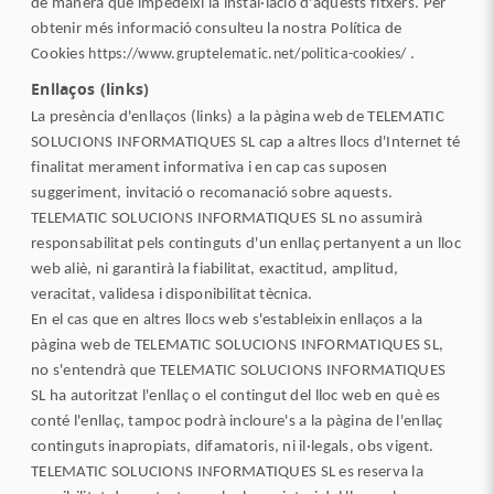
de manera que impedeixi la instal·lació d'aquests fitxers. Per
obtenir més informació consulteu la nostra Política de
Cookies
https://www.gruptelematic.net/politica-cookies/
.
Enllaços (links)
La presència d'enllaços (links) a la pàgina web de TELEMATIC
SOLUCIONS INFORMATIQUES SL cap a altres llocs d'Internet té
finalitat merament informativa i en cap cas suposen
suggeriment, invitació o recomanació sobre aquests.
TELEMATIC SOLUCIONS INFORMATIQUES SL no assumirà
responsabilitat pels continguts d'un enllaç pertanyent a un lloc
web aliè, ni garantirà la fiabilitat, exactitud, amplitud,
veracitat, validesa i disponibilitat tècnica.
En el cas que en altres llocs web s'estableixin enllaços a la
pàgina web de TELEMATIC SOLUCIONS INFORMATIQUES SL,
no s'entendrà que TELEMATIC SOLUCIONS INFORMATIQUES
SL ha autoritzat l'enllaç o el contingut del lloc web en què es
conté l'enllaç, tampoc podrà incloure's a la pàgina de l'enllaç
continguts inapropiats, difamatoris, ni il·legals, obs vigent.
TELEMATIC SOLUCIONS INFORMATIQUES SL es reserva la