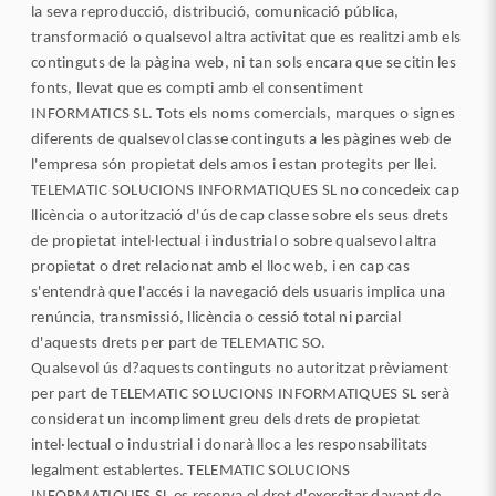
la seva reproducció, distribució, comunicació pública,
transformació o qualsevol altra activitat que es realitzi amb els
continguts de la pàgina web, ni tan sols encara que se citin les
fonts, llevat que es compti amb el consentiment
INFORMATICS SL. Tots els noms comercials, marques o signes
diferents de qualsevol classe continguts a les pàgines web de
l'empresa són propietat dels amos i estan protegits per llei.
TELEMATIC SOLUCIONS INFORMATIQUES SL no concedeix cap
llicència o autorització d'ús de cap classe sobre els seus drets
de propietat intel·lectual i industrial o sobre qualsevol altra
propietat o dret relacionat amb el lloc web, i en cap cas
s'entendrà que l'accés i la navegació dels usuaris implica una
renúncia, transmissió, llicència o cessió total ni parcial
d'aquests drets per part de TELEMATIC SO.
Qualsevol ús d?aquests continguts no autoritzat prèviament
per part de TELEMATIC SOLUCIONS INFORMATIQUES SL serà
considerat un incompliment greu dels drets de propietat
intel·lectual o industrial i donarà lloc a les responsabilitats
legalment establertes. TELEMATIC SOLUCIONS