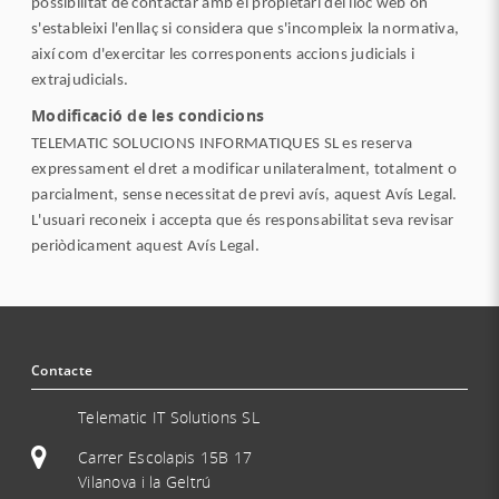
possibilitat de contactar amb el propietari del lloc web on
s'estableixi l'enllaç si considera que s'incompleix la normativa,
així com d'exercitar les corresponents accions judicials i
extrajudicials.
Modificació de les condicions
TELEMATIC SOLUCIONS INFORMATIQUES SL es reserva
expressament el dret a modificar unilateralment, totalment o
parcialment, sense necessitat de previ avís, aquest Avís Legal.
L'usuari reconeix i accepta que és responsabilitat seva revisar
periòdicament aquest Avís Legal.
Contacte
Telematic IT Solutions SL
Carrer Escolapis 15B 17
Vilanova i la Geltrú