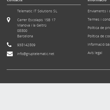
Telematic IT Solutions SL
Enviaments i 
Termes i cond
Carrer Escolapis 15B 17
Vilanova i la Geltrú
Política de pr
08800
Barcelona
Política de co
Informació bà
938142809
Avís legal
info@gruptelematic.net