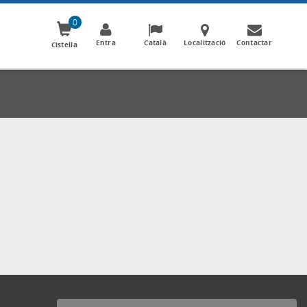
0
Entra
Català
Localització
Contactar
Cistella
Formes de pagament acceptades