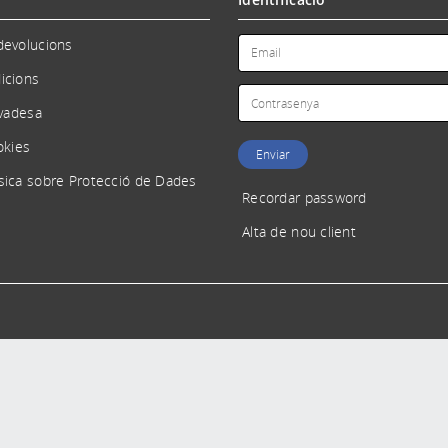
devolucions
icions
ivadesa
okies
sica sobre Protecció de Dades
Recordar password
Alta de nou client