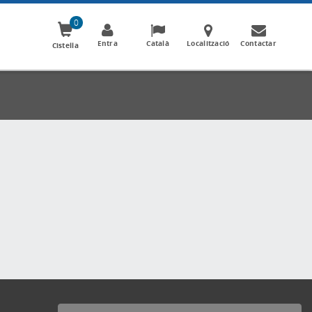
0
Entra
Català
Localització
Contactar
Cistella
Formes de pagament acceptades