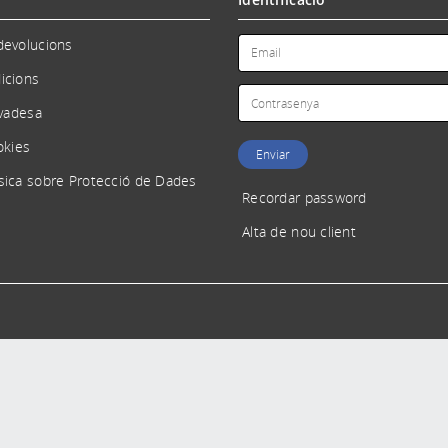
devolucions
icions
ivadesa
okies
sica sobre Protecció de Dades
Recordar password
Alta de nou client