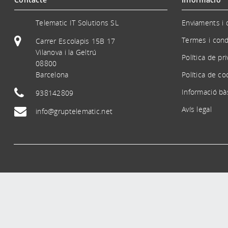
Telematic IT Solutions SL
Enviaments i 
Termes i cond
Carrer Escolapis 15B 17
Vilanova i la Geltrú
Política de pr
08800
Barcelona
Política de co
Informació bà
938142809
Avís legal
info@gruptelematic.net